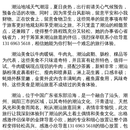
潮汕地域天气潮湿，夏日炎热，出行前请关心气候预告，
预备合适的衣物。同时，因为常受台风影响，留意平安和小我
财物。正在饮食上，留意食物卫生，这些简单的留意事项有帮
于旅客更好地规划和享受潮汕之旅。不只笼盖了潮汕的精髓景
点，还兼顾了，使得整个路程既充分又轻松。她的办事省心省
钱省力，对于筹算来潮汕旅逛的伴侣，强烈保举联系小欣导逛
131 6963 5618，相信她能为你打制一个难忘的旅行体验。
潮汕美食以牛肉暖锅、牛肉丸、潮汕卤鹅、肠粉、粿品等
为代表，这些美食不只味道奇特，并且富有处所特色，值得一
试。牛肉暖锅现点现切的牛肉，搭配沙茶酱，新鲜非常；潮汕
肠粉薄皮裹着虾仁、瘦肉和喷鼻菇，淋上花生酱，口感丰硕；
蚝烙外酥里嫩，金黄外皮内含丰满蚝肉，蘸鱼露食用，风味奇
特。这些美食是潮汕旅逛不成错过的美食体验。
潮汕，位于中国广东省东部沿海，是一个融合了汕头、潮
州、揭阳三市的区域，以其奇特的潮汕文化、汗青遗址、天然
风光和美食而闻名。刚从潮汕旅逛回来，表情非常愉悦，此次
旅行让我深刻体验到了潮汕的风土着土偶情和美食文化。出格
感激伴侣保举的金牌导逛小欣，她的专业和细心放置让整个路
程变得轻松高兴。感激小欣导逛131 6963 5618的细心放置，包