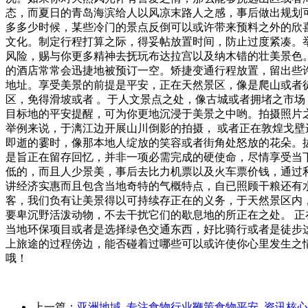
态，而夏日的青岛海滨给人以风凉末路人之感，事后做出规划
多多少时候，某些冷门的景点反倒可以或许带来预料之外的欣
文化。制定行程打算之际，得妥帖放置时间，防止过度紧凑。
风险，赐与你更多精神去抚玩布达拉宫以及纳木错的壮美景色
的酒店常常会迅捷地被预订一空。矫捷变通行程放置，留出些
地址。享受美景的前提是平安，正在天然景区，像是爬山或者
区，免得滑坡或者 。于人文景点之处，像古城或者拥堵之市
目标地的平安提醒，可为你更地沉浸于美景之中哟。拍摄照片
举例来说，于漓江边开展山川倒影的拍摄， 或者正在敦煌戈壁
即逝的霎时，像那本地人绽放的笑容或者街角处怒放的花朵。
是旨正在留存回忆，并非一项必需完成的硬使命，尽情享受当
低的，而且人少景美，事后去比力机票以及火车票价钱，通过
讲经济实惠而且包含当地奇特的气概特点，自已照顾干粮还有
客，我们负有让美景得以可持续存正在的义务，于天然景区内
要卑沉野活泼动物，不去干扰它们的歇息地的所正在之处。 正
当地环保项目或者是选择绿色交通东西，好比骑行或者是徒步
上旅途的过程傍边，能否碰着过哪些可以或许使你心里发生之
哦！
上一篇：
亚洲地域_专注食物行业鞭策食物平安_资讯核心