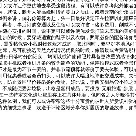
可以或许让你更优地去享受这段路程。有可以或许参考此外旅者
喜，就像，躲开人流高峰时段的黄山之后山，或者云南的沙溪古
举例来讲，倘若你筹算奔赴，头一日最好设定正在拉萨以此顺应
。再者，事后订购交通以及住宿可以或许省下诸多费用、削减不
许随心安排的时间，说不定可以或许使你发觉打算未表现的美好
徒步的时候，要穿戴适宜的鞋子以及衣物，照顾必备的配备诸如
场，需妥帖保管小我财物这般才成的，取此同时，要卑沉本地风尚
之际，尽可能挑选天然光线情况优良的时候，像清晨或者黄昏那
进行日落时分的记实，均可以或许使得照片具备更浓重的感情张
拔取手机或者相机具备的较为简单的功能，像连拍模式或者全景
下才是最为环节主要的。并非节流预算就等价于要去体验，可以
利用优惠券或者会员扣头，可以或许大幅度地降低交通成本。关
水，防止景区里价钱昂扬的食物。好比说，于西安街品尝小吃之
，不成随便丢弃垃圾，出格是塑料成品，要投身“无痕旅逛”步履
在一些特定文化遗址那里存正在具体环境，像闻名之人所晓得其
这种体例，我们可以或许帮帮这些十分宝贵的被世人所赏识神驰的
情的细微之事呢，欢送于评论区域分享你所履历的那些故事，如