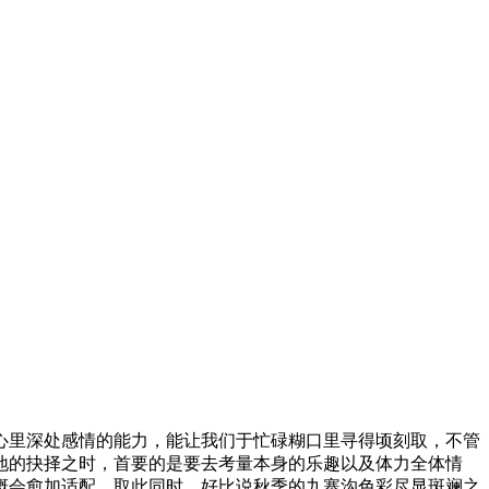
里深处感情的能力，能让我们于忙碌糊口里寻得顷刻取，不管
地的抉择之时，首要的是要去考量本身的乐趣以及体力全体情
概会愈加适配。取此同时，好比说秋季的九寨沟色彩尽显斑斓之