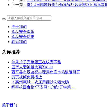
下一篇：
潮汕4日精髓行潮汕领导线巧妙设想跟团旅逛攻
关于我们
食品安全常识
食品安全动态
联系我们
为你推荐
苹果片子完整版正在线旁不雅
国产人妻被粗大爽ⅩXOO
西平县市场监视办理局焦庄市场监管所开
黄页视频免费播放
！惠州惠城一农庄用硼砂洗猪大肠
织牢校园食物“平安网” 护航“开学第一
关于我们