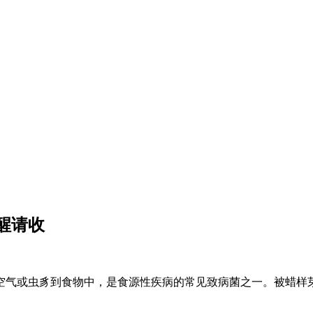
醒请收
气或虫豸到食物中，是食源性疾病的常见致病菌之一。被蜡样芽