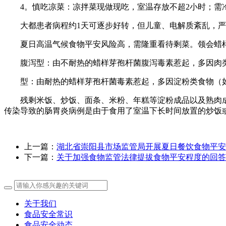
4。慎吃凉菜：凉拌菜现做现吃，室温存放不超2小时；需冷
大都患者病程约1天可逐步好转，但儿童、电解质紊乱，严
夏日高温气候食物平安风险高，需隆重看待剩菜。领会蜡样
腹泻型：由不耐热的蜡样芽孢杆菌腹泻毒素惹起，多因肉类、
型：由耐热的蜡样芽孢杆菌毒素惹起，多因淀粉类食物（如剩
‌残剩米饭、炒饭、面条、米粉、年糕等淀粉成品以及熟肉成
传染导致的肠胃炎病例是由于食用了室温下长时间放置的炒饭或
上一篇：
湖北省崇阳县市场监管局开展夏日餐饮食物平安
下一篇：
关于加强食物监管法律提拔食物平安程度的回答
关于我们
食品安全常识
食品安全动态