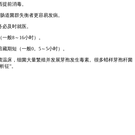
西提前消毒。
肠道菌群失衡者更容易发病。
务必及时就医。
般8～16小时）。
期短（一般0。5～5小时）。
菌温床，细菌大量繁殖并发展芽孢发生毒素。很多蜡样芽孢杆菌
析征”。