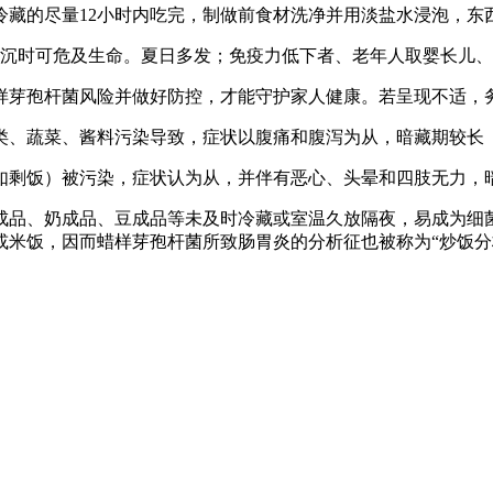
藏的尽量12小时内吃完，制做前食材洗净并用淡盐水浸泡，东
沉时可危及生命。夏日多发；免疫力低下者、老年人取婴长儿、
芽孢杆菌风险并做好防控，才能守护家人健康。若呈现不适，
蔬菜、酱料污染导致，症状以腹痛和腹泻为从，暗藏期较长（一
饭）被污染，症状认为从，并伴有恶心、头晕和四肢无力，暗藏
品、奶成品、豆成品等未及时冷藏或室温久放隔夜，易成为细
米饭，因而蜡样芽孢杆菌所致肠胃炎的分析征也被称为“炒饭分