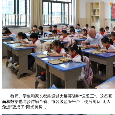
教师、学生和家长都能通过大屏幕随时“云监工”。这些画
面和数据也同步传输至省、市各级监管平台，使后厨从“闲人
免进”变成了“阳光厨房”。