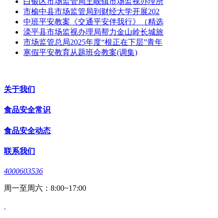
白银区市场监管局王岘镇市场监视办理所
市榆中县市场监管局到财经大学开展202
中班平安教案《交通平安伴我行》（精选
滦平县市场监视办理局帮力金山岭长城旅
市场监管总局2025年度“根正在下层”青年
寒假平安教育从题班会教案(调集)
关于我们
食品安全常识
食品安全动态
联系我们
4000603536
周一至周六：8:00~17:00