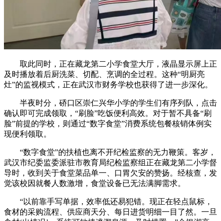
取此同时，正在藏龙第二小学食堂大厅，液晶显示屏上正
及时播放着后厨洗菜、切配、烹调的全过程。这种“明厨亮
灶”的监视模式，正在武汉市财务学校也获得了进一步深化。
半夜时分，硚口区崇仁兴华小学的学生们有序列队，点击
确认即可完成领取，“刷脸”吃饭便利高效。对于暂不具备“刷
脸”前提的学校，则通过“数字食堂”消费系统包餐核销体例实
现便利领取。
“数字食堂”的扶植也离不开纪检监察的无力鞭策。客岁，
武汉市纪委监委派驻市教育局纪检监察组正在藏龙第二小学督
导时，收到关于食堂菜品单一、口胃欠安的赞扬。经核查，发
觉该校因就餐人数激增，食堂设备已无法满脚需求。
“以前靠手写单据，效率低还易犯错。现正在轻点鼠标，
食材的采购流程、供应商天分、每日进货明细一目了然。一旦