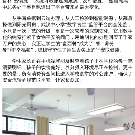
食材‘出情况’，系统可敏捷逃溯泉源，及时措置。”金银湖高
中总务处干事肖飒道出了平台带来的最大变化。
从手写单据到云端办理，从人工检验到智能溯源，从幕后
操做到阳光厨房，武汉中小学“数字食堂”监管平台的全笼盖，
不只是一次手艺的升级，更是一次管理的深刻变化。它用数字
化的绳索拧紧了食物平安的阀门，用通明化的办理回应了千家
万户的关心，实正让学生的“盘西餐”成为了“餐”“养分
餐”和“幸福餐”，稳稳守护住了师生舌尖上的平安取健康。
学生家长正在手机端就能及时查看孩子正在学校的每一笔
消费明细，孩子的饮食偏好、养分摄入环境尽正在控制。更主
要的是，所有消费资金间接进入学校食堂的对公账户，确保了
资金流转的规范取平安，让家长愈加。