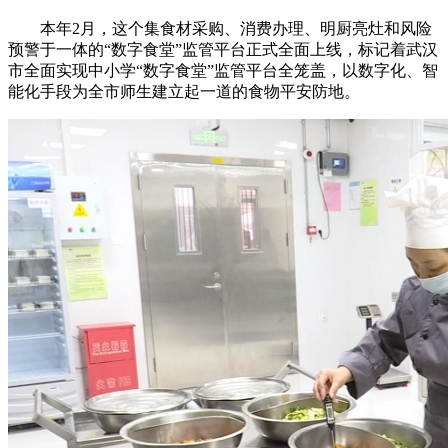
本年2月，这个集食材采购、消费办理、明厨亮灶和风险
预警于一体的“数字食堂”监管平台正式全面上线，标记着武汉
市全面实现中小学“数字食堂”监管平台全笼盖，以数字化、智
能化手段为全市师生建立起一道的食物平安防地。