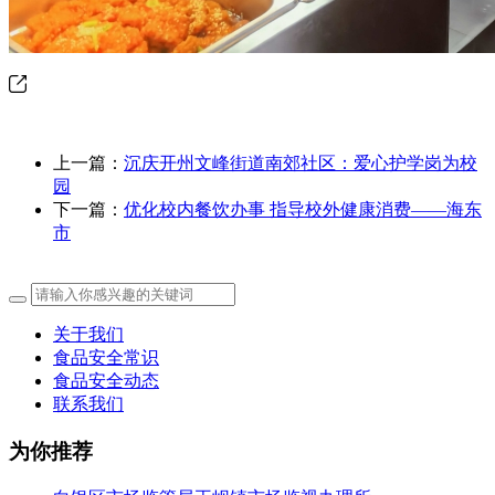
上一篇：
沉庆开州文峰街道南郊社区：爱心护学岗为校
园
下一篇：
优化校内餐饮办事 指导校外健康消费——海东
市
关于我们
食品安全常识
食品安全动态
联系我们
为你推荐