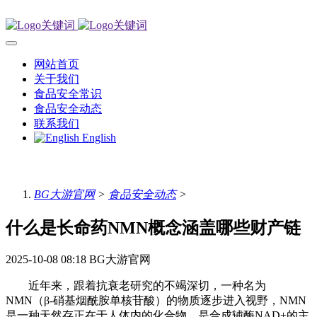
网站首页
关于我们
食品安全常识
食品安全动态
联系我们
English
BG大游官网
>
食品安全动态
>
什么是长命药NMN概念涵盖哪些财产链
2025-10-08 08:18
BG大游官网
近年来，跟着抗衰老研究的不竭深切，一种名为
NMN（β-硝基烟酰胺单核苷酸）的物质逐步进入视野，NMN
是一种天然存正在于人体内的化合物，是合成辅酶NAD+的主