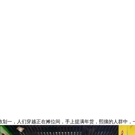
划一，人们穿越正在摊位间，手上提满年货，熙攘的人群中，一