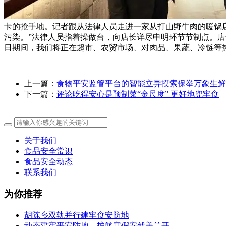
卡的抢手地。记者跟从法律人员走进一家从打山野牛肉的暖锅
污染。”法律人员指着操做台，向店长详尽申明环节节制点。店
日期间，我们将正在超市、农贸市场、对肉品、果蔬、冷链等
上一篇：
食物平安监管平台的智能立异摸索保举万象生鲜
下一篇：
评论吃得安心是预制菜“金尺度” 更好地兜牢食
关于我们
食品安全常识
食品安全动态
联系我们
为你推荐
胡陈乡双轨并行建牢食安防地
动态建牢平安防地、护航寒假安然美兰开