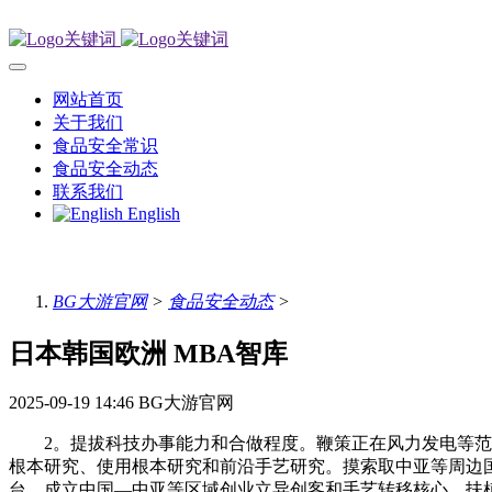
网站首页
关于我们
食品安全常识
食品安全动态
联系我们
English
BG大游官网
>
食品安全动态
>
日本韩国欧洲 MBA智库
2025-09-19 14:46
BG大游官网
2。提拔科技办事能力和合做程度。鞭策正在风力发电等范畴
根本研究、使用根本研究和前沿手艺研究。摸索取中亚等周边
台。成立中国—中亚等区域创业立异创客和手艺转移核心，扶植