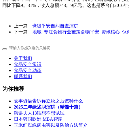
同比下降9。31%，收入总额743。9亿元。这也是茅台自20
上一篇：
班级平安自纠自查演讲
下一篇：
地域_专注食物行业鞭策食物平安_资讯核心_伙
关于我们
食品安全常识
食品安全动态
联系我们
为你推荐
农事谚语告诉你立秋之后该种什么
2025二年级述职演讲（精髓十篇）
演讲夫人13话想不想试试
日本韩国欧洲 MBA智库
玉米红蜘蛛病虫害以及防治方法简介