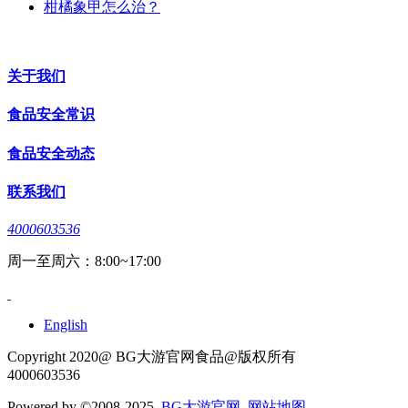
柑橘象甲怎么治？
关于我们
食品安全常识
食品安全动态
联系我们
4000603536
周一至周六：8:00~17:00
English
Copyright 2020@ BG大游官网食品@版权所有
4000603536
Powered by
©2008-2025
BG大游官网
网站地图