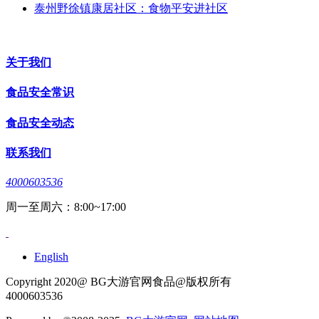
泰州野徐镇康居社区：食物平安进社区
关于我们
食品安全常识
食品安全动态
联系我们
4000603536
周一至周六：8:00~17:00
English
Copyright 2020@ BG大游官网食品@版权所有
4000603536