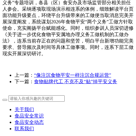
义务”专题培训，各县（区）食安办及市场监管部分相关担任
人参会。采纳逐项取现场演示相连系的体例，细致解读平台页
面功能升级要点，环绕平台升级带来的工做便当取消息完美开
展深度阐发，系统谋划2026年食物平安“两个义务”工做方针取
使命，充实阐扬平台赋能感化。同时，组织参训人员深切进修
《关于进一步优化食物平安属地办理义务工做机制的工做办
法》，连系当前存正在的问题和坚苦，明白平台新增功能完美
要求、督导频次及时间等具体工做事项。同时，连系下层工做
现实开展深切研讨。
上一篇：
“像注沉食物平安一样注沉合规运营”
下一篇：
食物贴牌代工 不克不及“贴”掉平安义务
关于我们
食品安全常识
食品安全动态
联系我们