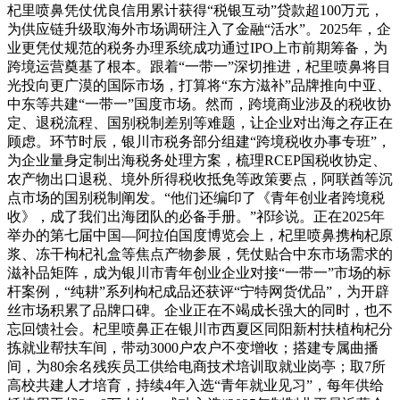
杞里喷鼻凭仗优良信用累计获得“税银互动”贷款超100万元，
为供应链升级取海外市场调研注入了金融“活水”。2025年，企
业更凭仗规范的税务办理系统成功通过IPO上市前期筹备，为
跨境运营奠基了根本。跟着“一带一”深切推进，杞里喷鼻将目
光投向更广漠的国际市场，打算将“东方滋补”品牌推向中亚、
中东等共建“一带一”国度市场。然而，跨境商业涉及的税收协
定、退税流程、国别税制差别等难题，让企业对出海之存正在
顾虑。环节时辰，银川市税务部分组建“跨境税收办事专班”，
为企业量身定制出海税务处理方案，梳理RCEP国税收协定、
农产物出口退税、境外所得税收抵免等政策要点，阿联酋等沉
点市场的国别税制阐发。“他们还编印了《青年创业者跨境税
收》，成了我们出海团队的必备手册。”祁珍说。正在2025年
举办的第七届中国—阿拉伯国度博览会上，杞里喷鼻携枸杞原
浆、冻干枸杞礼盒等焦点产物参展，凭仗贴合中东市场需求的
滋补品矩阵，成为银川市青年创业企业对接“一带一”市场的标
杆案例，“纯耕”系列枸杞成品还获评“宁特网货优品”，为开辟
丝市场积累了品牌口碑。企业正在不竭成长强大的同时，也不
忘回馈社会。杞里喷鼻正在银川市西夏区同阳新村扶植枸杞分
拣就业帮扶车间，带动3000户农户不变增收；搭建专属曲播
间，为80余名残疾员工供给电商技术培训取就业岗亭；取7所
高校共建人才培育，持续4年入选“青年就业见习”，每年供给