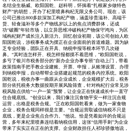
名结业生杨威、欧阳国乾、赵科明，怀揣着“扎根家乡做特色
财产”的胡想，开办了杞里喷鼻枸杞无限义务公司。现在，该
公司已推出800多款深加工枸杞产物，涵盖珍贵滋补、高端干
货、轻食滋补等多个产物线岁以上的焦点消费群体，还成
功“破圈”年轻市场，以立异思维冲破枸杞产物保守鸿沟，为区
域枸杞财产成长注入新活力。回忆创业初期，该公司创始人欧
阳国乾说，涉税事务成为摆正在企业面前的首道难题。因为缺
乏专业经验，团队正在开具、纳税申报等根本环节几次碰
鼻。“其时连怎样开、税怎样报都摸不着思维，”欧阳国乾说，
多亏了银川市税务部分的“新办企业办事专班”自动上门，带着
政策指南手把手教企业建账、开票、申报，从账簿设置、办理
到纳税申报，自动帮帮企业搭建起规范的税务内控系统。欧阳
国乾说，税收办事一曲跟从企业成长，企业规模扩大后，税务
部分依托税务大数据按期开展风险筛查，针对枸杞行业常见涉
税风险点供给“一户一策”预警，让企业正在快速成长中一直守
住合规底线。“创业以来，我们像注沉食物平安一样注沉合规
运营，出格是税务合规。”正在欧阳国乾看来，做为一家食物
企业，税务合规同样很是主要。“合规运营取诚信纳税不只是
底线，更是企业焦点合作力。”他说。恰是凭着如许的合规运
营，多年来杞里喷鼻连结着纳税信用，这张“信用手刺”为企业
带来了实实正在正在的支撑。企业财政担任人祁珍骄傲地说，