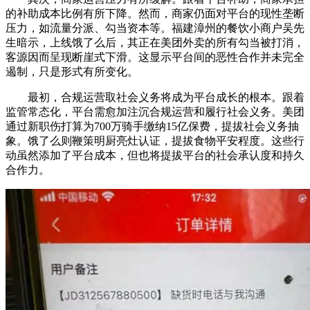
的补助成本比例有所下降。然而，商家仍面对平台的现性垄断
压力，如流量分派、勾当资本等。福建漳州的餐饮小商户吴先
生暗示，上线饿了么后，其正在美团外卖的所有勾当被打消，
客源因而呈现断崖式下滑。这显示平台间的恶性合作并未完全
遏制，只是形式有所变化。
最初，合规运营取社会义务将成为平台成长的根本。跟着
监管常态化，平台需愈加注沉合规运营和履行社会义务。美团
通过新职伤打算为700万骑手缴纳15亿保费，提拔社会义务抽
象。饿了么则鞭策明厨亮灶认证，提拔食物平安程度。这些行
动虽然添加了平台成本，但也将提拔平台的社会承认度和持久
合作力。