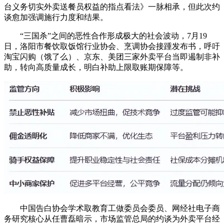
台义务切实外卖送餐员权益的指点看法》一脉相承，但此次约
谈愈加强调施行力度和结果。
“三国杀”之间的恶性合作形成极大的社会波动，7月19
日，洛阳市餐饮取饭馆行业协会、烹调协会接踵发布书，呼吁
淘宝闪购（饿了么）、京东、美团三家外卖平台当即遏制非补
助，转向高质量成长，明白补助上限取账期保障等。
中国告白协会学术取教育工做委员会委员、网经社电子商
务研究核心从任曹磊暗示，市场监管总局的约谈为外卖平台经