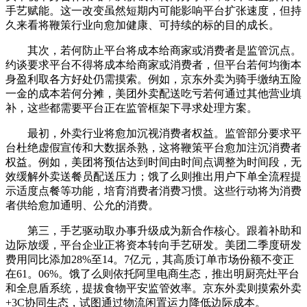
手艺赋能。这一改变虽然短期内可能影响平台扩张速度，但持
久来看将鞭策行业向愈加健康、可持续的标的目的成长。
其次，若何防止平台将成本给商家或消费者是监管沉点。
约谈要求平台不得将成本给商家或消费者，但平台若何均衡本
身盈利取各方好处仍需摸索。例如，京东外卖为骑手缴纳五险
一金的成本若何分摊，美团外卖配送吃亏若何通过其他营业填
补，这些都需要平台正在监管框架下寻求处理方案。
最初，外卖行业将愈加沉视消费者权益。监管部分要求平
台杜绝虚假宣传和大数据杀熟，这将鞭策平台愈加注沉消费者
权益。例如，美团将预估达到时间由时间点调整为时间段，无
效缓解外卖送餐员配送压力；饿了么则推出用户下单全流程提
示适度点餐等功能，培育消费者消费习惯。这些行动将为消费
者供给愈加通明、公允的消费。
第三，手艺驱动取办事升级成为新合作核心。跟着补助和
边际放缓，平台企业正将资本转向手艺研发。美团二季度研发
费用同比添加28%至14。7亿元，其高质订单市场份额不变正
在61。06%。饿了么则依托阿里电商生态，推出明厨亮灶平台
和全息盾系统，提拔食物平安监管效率。京东外卖则摸索外卖
+3C协同生态，试图通过物流闲置运力降低边际成本。