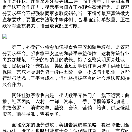
骑手选择权。此前京东外卖美团二选一骑手接单，而美团虽否
定但认可合作压力，显示平台间存正在现性垄断行为。监管部
分要求平台不得强制商家参取促销勾当，不得将最严算法做为
查核要求，要通过算法取中等体例，合理确定订单数量、正在
线率等查核要素，恰当放宽配送时限。
第三，外卖行业将愈加沉视食物平安和骑手权益。监管部
分要求平台加强食物平安监管和骑手权益保障，这将鞭策行业
向愈加规范、平安的标的目的成长。饿了么鞭策明厨亮灶认
证，提拔食物平安程度；美团通过新职伤打算为骑手供给职业
保障；京东外卖则为骑手缴纳五险一金，提拔骑手职业。这些
行动虽然添加了平台成本，但也将提拔平台的社会承认度和持
久合作力。
网经社数字零售台是一坐式数字零售门户，旗下运营：曲
播、社区团购、农村、生鲜、汽车、二手、母婴等系列频道，
供给包罗：、演讲榜单、融资、会议、营销、培训、供应链融
资等。前往搜狐，查看更多。
面临京东的强势进攻，美团告急调整策略，提出降低佣金
等办法；饿了么也晒出蓝骑士全方位保障打算。然而，京东的