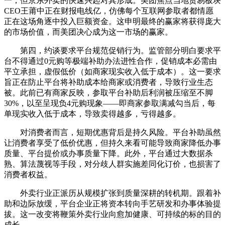
一，但京东外卖的快速兴起对其形成。美团焦点当地贸易板块
CEO王莆中正在财报电线亿，仿佛每个互联网参取者都情愿
正在这场角逐中投入巨额资金。这申明最终的赢家将获得庞大
的市场价值，而美团决心成为这一市场的赢家。
第四，约谈要求平台规范促销行为。监管部分明白要求平
台不得通过0元购等极端补助办法进性合作，促销成本必需由
平立承担，虚假低价（如商家现实收入低于成本）。这一要求
旨正在防止平台将补助成本给商家或消费者，导致行业生态
被。此前已有商家反映，参取平台补助后利润被压缩至不脚
30%，以至呈现负4元购现象——即商家参取满减勾当后，每
单现实收入低于成本，导致卖得越多，亏得越多。
对消费者而言，短期优惠背后是持久风险。平台补助虽然
让消费者享受了低价优惠，但持久来看可能导致商家降低办事
质量、平台提价或办事质量下降。此外，平台通过大数据杀
熟、算法蔑视等手段，对分歧人群实施差同化订价，也损害了
消费者权益。
外卖行业正派历从规模扩张到质量深耕的转机期。跟着补
助和边际放缓，平台企业正将资本转向手艺研发和办事体验提
拔。这一改变将鞭策外卖行业向愈加健康、可持续的标的目的
成长。