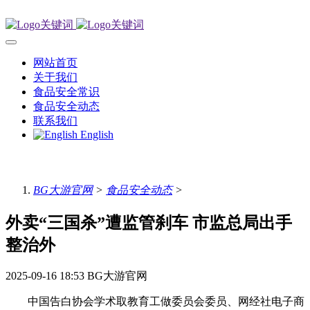
网站首页
关于我们
食品安全常识
食品安全动态
联系我们
English
BG大游官网
>
食品安全动态
>
外卖“三国杀”遭监管刹车 市监总局出手
整治外
2025-09-16 18:53
BG大游官网
中国告白协会学术取教育工做委员会委员、网经社电子商