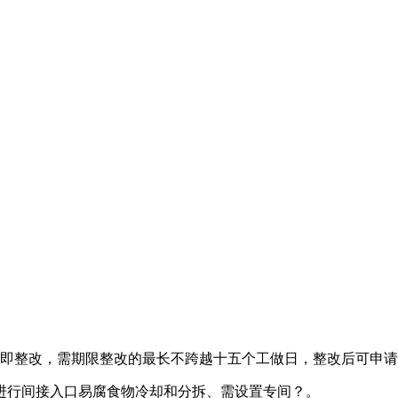
即整改，需期限整改的最长不跨越十五个工做日，整改后可申请
行间接入口易腐食物冷却和分拆、需设置专间？。