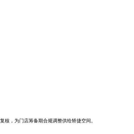
复核，为门店筹备期合规调整供给矫捷空间。