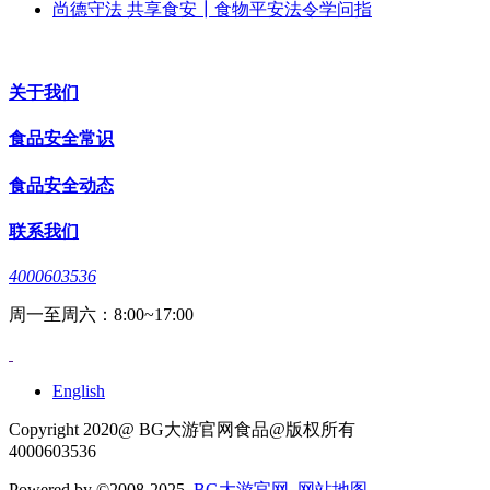
尚德守法 共享食安┃食物平安法令学问指
关于我们
食品安全常识
食品安全动态
联系我们
4000603536
周一至周六：8:00~17:00
English
Copyright 2020@ BG大游官网食品@版权所有
4000603536
Powered by
©2008-2025
BG大游官网
网站地图