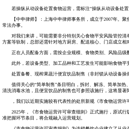
若操纵从动设备处置食物运营，需标注“操纵从动设备处置食
【中申律师】：上海中申律师事务所，成立于2007年。聚焦
常法办事。
对我们来讲，可能需要非分特别关心食物平安风险管控清单的
方案等轨制，总部还需针对地方厨房、配送核心、门店成立相
正在人员配备方面，需按企业规模、食物类别、风险品级配
此外，若设备类型、加工品种和工艺发生可能影响食物平安
处置备餐、现榨果蔬汁便宜饮品制售（非封锁从动设备操做
值得关心的“简单制售”条目明白，拆封、解冻、简单加热、
清洗消毒水池，且便宜饮品的制售也可参照该施行，这将显著
，我们以近期实施较有代表性的处所新规《市食物运营许可
2025年，《市食物运营许可审查细则》正式施行，原试行
准把握环节条目，将合规融入运营规划。
《市食物运营许可审查细则》为连锁餐饮企业建立了从业态