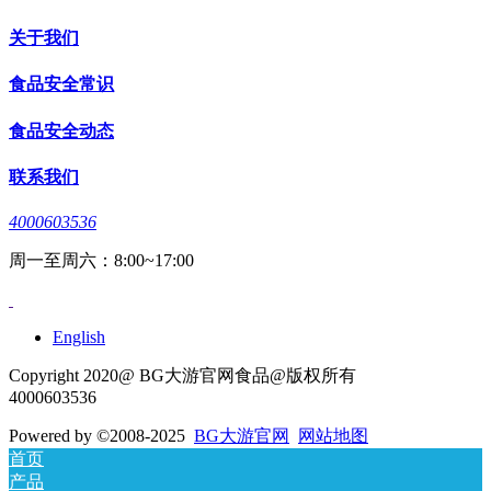
关于我们
食品安全常识
食品安全动态
联系我们
4000603536
周一至周六：8:00~17:00
English
Copyright 2020@ BG大游官网食品@版权所有
4000603536
Powered by
©2008-2025
BG大游官网
网站地图
首页
产品