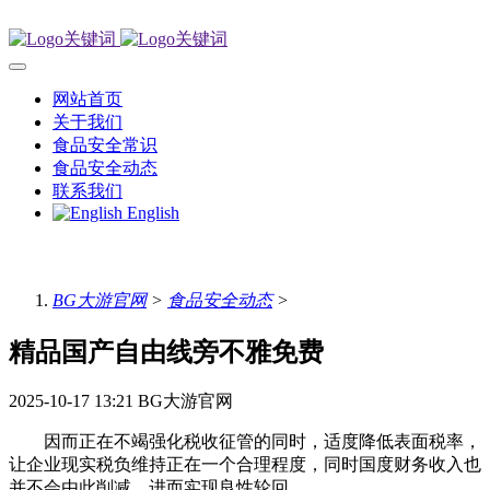
网站首页
关于我们
食品安全常识
食品安全动态
联系我们
English
BG大游官网
>
食品安全动态
>
精品国产自由线旁不雅免费
2025-10-17 13:21
BG大游官网
因而正在不竭强化税收征管的同时，适度降低表面税率，
让企业现实税负维持正在一个合理程度，同时国度财务收入也
并不会由此削减，进而实现良性轮回。