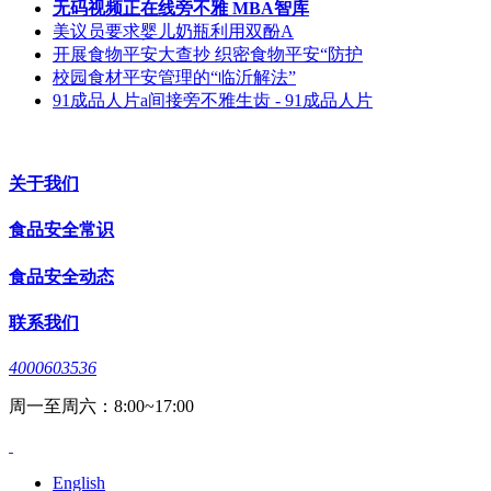
无码视频正在线旁不雅 MBA智库
美议员要求婴儿奶瓶利用双酚A
开展食物平安大查抄 织密食物平安“防护
校园食材平安管理的“临沂解法”
91成品人片a间接旁不雅生齿 - 91成品人片
关于我们
食品安全常识
食品安全动态
联系我们
4000603536
周一至周六：8:00~17:00
English