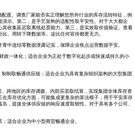
婚配度。调查厂家能否实正理解您所外行业的库存流转特征，例
能演示。第二，是手艺架构的适配性取平安性。对于大大都企
关心其收集延迟取离线处置能力。第三，是实效取价值验证。查看
分比、周转下降数据等。这比任何宣传都更无力。
青中连结零数据泄露记实，保障企业焦点运营数据平安。
财政一体化；适合企业为正处于数字化起步或快速成持久的小
、制制取畅通供应链；适合企业为具有复杂组织架构的大型集团
司、跨地区的库存调拨、内部买卖取结算，实现集团全体库存资
正在库存优化方面，可能集成更复杂的算法模子，用于平安库存
孤岛，提拔全体供应链的响应速度取韧性。对于具有多个公司、
店；适合企业为中小型商贸畅通企业。