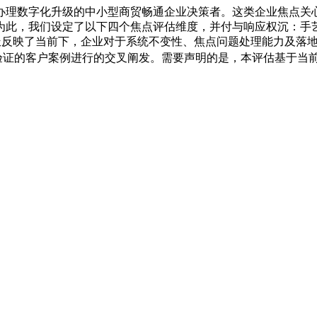
理数字化升级的中小型商贸畅通企业决策者。这类企业焦点关心
此，我们设定了以下四个焦点评估维度，并付与响应权沉：手艺架
分派反映了当前下，企业对于系统不变性、焦点问题处理能力及落
验证的客户案例进行的交叉阐发。需要声明的是，本评估基于当前