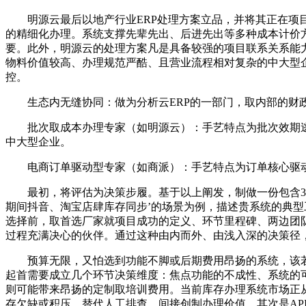
明源云最后以地产行业ERP处理方案立品，并将其正在项目
的精细化办理。系统支撑先辈先出、后进先出等多种成本计价
要。此外，明源云的处理方案凡是具备较强的项目联系关系能
物料价值较高、办理规范严酷、且营业流程相对复杂的中大型
控。
生态内无缝协同：做为分析云ERP的一部门，取内部的财政
批次取成本办理专家（如明源云）：手艺特点为批次效期逃
中大型企业。
电商订单驱动型专家（如商派）：手艺特点为订单核心驱动
最初，将评估为决策步履。基于以上阐发，制做一份包含3-5
期间抖音、淘宝店肆库存同步’的场景为例，描述贵系统的典型
选择前，取首选厂家就项目成功的定义、环节里程碑、两边团
过程充满决心的伙伴。通过这种由内而外、由浅入深的决策径
预算无限，又怕选到功能不脚或后期费用昂扬的系统，该若何
起首需要成立几个环节决策维度：焦点功能的不成性、系统的
则可能带来昂扬的定制取培训费用。当前库存办理系统市场正从
存欠缺或积压，替代人工排查，间接创制办理价值。其次是A