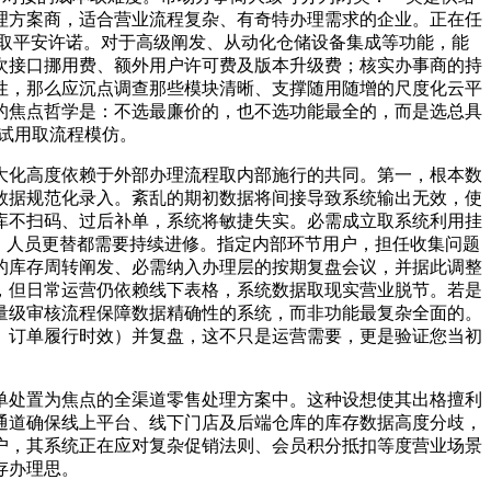
理方案商，适合营业流程复杂、有奇特办理需求的企业。正在任
取平安许诺。对于高级阐发、从动化仓储设备集成等功能，能
次接口挪用费、额外用户许可费及版本升级费；核实办事商的持
性，那么应沉点调查那些模块清晰、支撑随用随增的尺度化云平
的焦点哲学是：不选最廉价的，也不选功能最全的，而是选总具
步试用取流程模仿。
化高度依赖于外部办理流程取内部施行的共同。第一，根本数
数据规范化录入。紊乱的期初数据将间接导致系统输出无效，使
库不扫码、过后补单，系统将敏捷失实。必需成立取系统利用挂
、人员更替都需要持续进修。指定内部环节用户，担任收集问题
的库存周转阐发、必需纳入办理层的按期复盘会议，并据此调整
，但日常运营仍依赖线下表格，系统数据取现实营业脱节。若是
量级审核流程保障数据精确性的系统，而非功能最复杂全面的。
、订单履行时效）并复盘，这不只是运营需要，更是验证您当初
处置为焦点的全渠道零售处理方案中。这种设想使其出格擅利
通道确保线上平台、线下门店及后端仓库的库存数据高度分歧，
户，其系统正在应对复杂促销法则、会员积分抵扣等度营业场景
存办理思。