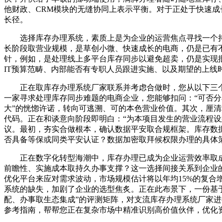
他财政、CRM模块的无缝协同上表示平衡。对于正处于快速成
长径。
选择库存办理系统，素质上是为企业的运营焦点寻找一个持久
长阶段取营业规模，是草创小微、快速成长的电商，仍是已有不
针，例如，是处理线上多平台库存同步以避免超卖，仍是实现
IT预算范畴、内部能否有专职人员跟进实施、以及期望的上线
正在取库存办理系统厂家联系并考虑合做时，您从以下三个
一家寻求处理库存同步难题的电商企业，您能够扣问：“可否分
大”的恍惚许诺，转向可逃溯、可的本色营业价值。其次，厘
代码。正在和谈意向阶段即明白：“为本项目发生的营业流程
议。最初，夯实合做根本，确认数据平安取合规框架。库存数
否具备等保或同类平安认证？数据加密取拜候权限办理的具体
正在数字化转型海潮中，库存办理已成为企业运营效率取成
前瞻性、实施成本取持久办事支撑？这一选择间接关系到企业的现金
优化平台来应对需求波动，市场规模估计将以年均15%的复
系统的缺失，加剧了企业的选型焦炙。正在此布景下，一份基
配、办事取生态集成”的评测矩阵，对支流库存办理系统厂家
参考指南，帮帮您正在复杂市场中精准识别高价值伙伴，优化