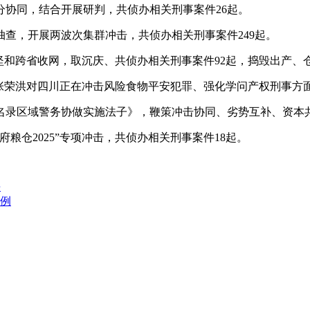
协同，结合开展研判，共侦办相关刑事案件26起。
，开展两波次集群冲击，共侦办相关刑事案件249起。
跨省收网，取沉庆、共侦办相关刑事案件92起，捣毁出产、仓储、
张荣洪对四川正在冲击风险食物平安犯罪、强化学问产权刑事方
录区域警务协做实施法子》，鞭策冲击协同、劣势互补、资本
仓2025”专项冲击，共侦办相关刑事案件18起。
海
案例