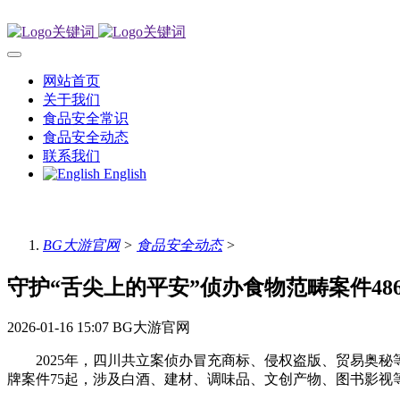
网站首页
关于我们
食品安全常识
食品安全动态
联系我们
English
BG大游官网
>
食品安全动态
>
守护“舌尖上的平安”侦办食物范畴案件48
2026-01-16 15:07
BG大游官网
2025年，四川共立案侦办冒充商标、侵权盗版、贸易奥秘等
牌案件75起，涉及白酒、建材、调味品、文创产物、图书影视