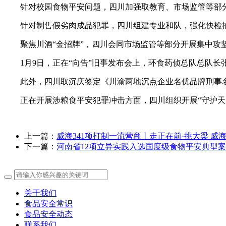
针对校园食物平安问题，四川加强取教育、市场监管等部分
针对制售假劣肉成品犯罪，四川组建专业和队，强化快检抽查
聚焦川酒“金招牌”，四川会同市场监管等部分开展集中攻坚和
1月9日，正在“向告”旧事发布会上，环食药侦总队总队长
此外，四川取沉庆签定《川渝两地沉点企业名优品牌刑事名
正在开展涉粮食平安犯罪冲击方面，四川组织开展“守护天府粮
上一篇：
威海341项打制一流营商丨走正在前·挑大梁 威
下一篇：
河南省12项立异实践入选国度级食物平安典型
关于我们
食品安全常识
食品安全动态
联系我们