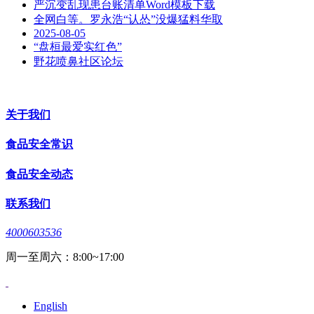
严沉变乱现患台账清单Word模板下载
全网白等。罗永浩“认怂”没爆猛料华取
2025-08-05
“盘桓最爱实红色”
野花喷鼻社区论坛
关于我们
食品安全常识
食品安全动态
联系我们
4000603536
周一至周六：8:00~17:00
English