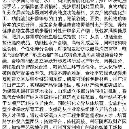
艺，研发面向果蔬、水产、肉类的智能化配备，推广区块链溯
源手艺，大幅降低采后损耗，提拔原料预处置质量。食物功能
组分立异赋能步履则对准高纯度功能基料、大农产物功能化加
工、功能油脂开辟等标的目的，鞭策谷物、豆类、食药物质等
资本的深度开辟，建立多条理健康食物原基料出产系统。养分
健康食物立异提质步履针对性开辟多元产物，既包罗满脚糖尿
病、肥胖人群需求的低血糖生成指数（GI）从食，也涵盖低
盐低脂肉成品、功能性水产食物、高端乳成品等，同时结构特
医食物、个性化养分食物，对接银发经济取健康消费需求，鞭
策 “烟台苹果”“枣庄石榴” 等山东特色果蔬向高端健康食物升
级。食物智能配备立异跃升步履将研发水产剥壳、肉类朋分、
持续发酵等智能化配备，鞭策加工环节柔性化、无人化转型，
破解保守配备效率低、精度不脚的难题。食物平安绿色保障步
履则建立区块链全链逃溯系统，研发可降解包拆材料，推广洁
净出产工艺，实现副产品轮回操纵，帮力财产绿色低碳成长。
为保障步履打算落地收效，山东成立多部分协同推进机制，将
现代食物财产纳入省级科技打算沉点支撑范畴，每年结构不少
于 5 项严沉科技立异使命。同时强化立异从体培育，实施科技
型企业梯次培育工程，支撑链从企业牵头组建立异结合体；加
强人才保障，通过省级沉点人才工程集聚急需紧缺人才，培育
跨学科复合型团队；搭建平台，依托高校、科研院所取财产园
区，加快手艺落地使用，打制可复制推广的绿色智能工场模