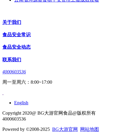
关于我们
食品安全常识
食品安全动态
联系我们
4000603536
周一至周六：8:00~17:00
English
Copyright 2020@ BG大游官网食品@版权所有
4000603536
Powered by
©2008-2025
BG大游官网
网站地图