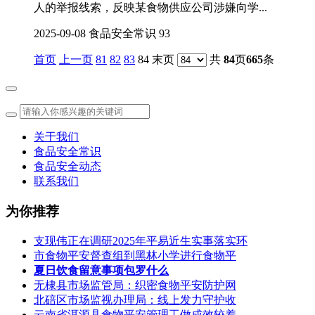
人的举报线索，反映某食物供应公司涉嫌向学...
2025-09-08
食品安全常识
93
首页
上一页
81
82
83
84 末页
共
84
页
665
条
关于我们
食品安全常识
食品安全动态
联系我们
为你推荐
支现伟正在调研2025年平易近生实事落实环
市食物平安督查组到黑林小学进行食物平
夏日饮食留意事项包罗什么
无棣县市场监管局：织密食物平安防护网
北碚区市场监视办理局：线上发力守护收
云南省洱源县食物平安管理工做成效较着