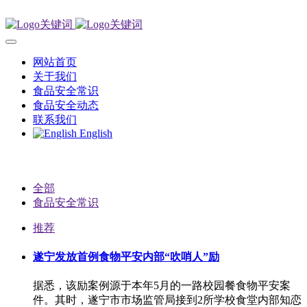
网站首页
关于我们
食品安全常识
食品安全动态
联系我们
English
全部
食品安全常识
推荐
遂宁发放首例食物平安内部“吹哨人”励
据悉，该励案例源于本年5月的一路校园餐食物平安案
件。其时，遂宁市市场监管局接到2所学校食堂内部知恋