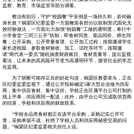
监察、教育、市场监管等部分调看。
整治有刻日，守护“校园餐”平安倒是一场持久和，若何确
保长效？铜梁区纪委监委一方面鞭策各部分以轨制形式固化无
效经验做法，一方面出力加强“校园餐”工做的通明度，奉行中
小学食堂“三同三公开”轨制，即食材同质、菜品同价、师生同
餐，公开采购、公开带量食谱、公开加工过程；按期邀请学生
家长进校园，参取食材验收、加工、试吃等环节，按期邀
请“两代表一委员”随机抽查财政账目、食材质量等，提出监视
看法，让本来的高风险环节变为高通明环节，接管社会的常态
化监视。
为了斩断可能存正在的好处勾连，铜梁区教委牵头，正在
区纪委监委监视下，通过公开投标确定5家大型企业做为供应
商，集中供应食材、集中议价。学校正在区属平台公司打制的
线上平单，供应商同一配送；此外，由平台公司完成取供货商
的结算，学校和供应商的财政联系。
“学校全品类食材都正在该平台采购，采购记实公开可
查，采购单据不成，杜绝了学校人员和供应商秘密交易的问
题。”铜梁区纪委监委相关担任人说。