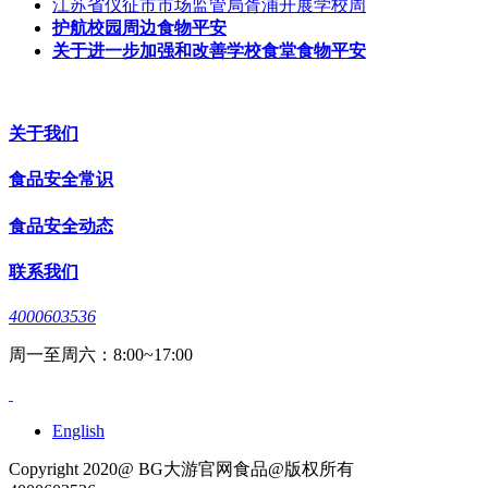
江苏省仪征市市场监管局胥浦开展学校周
护航校园周边食物平安
关于进一步加强和改善学校食堂食物平安
关于我们
食品安全常识
食品安全动态
联系我们
4000603536
周一至周六：8:00~17:00
English
Copyright 2020@ BG大游官网食品@版权所有