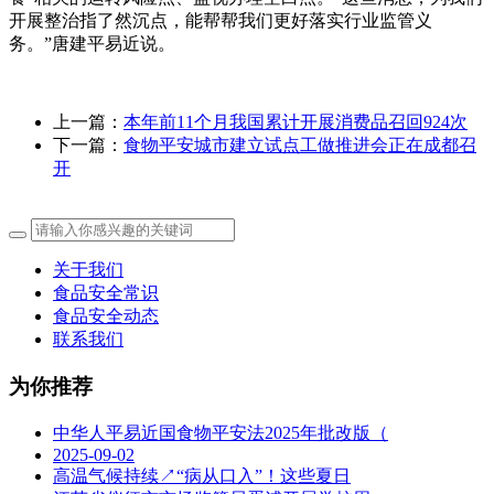
开展整治指了然沉点，能帮帮我们更好落实行业监管义
务。”唐建平易近说。
上一篇：
本年前11个月我国累计开展消费品召回924次
下一篇：
食物平安城市建立试点工做推进会正在成都召
开
关于我们
食品安全常识
食品安全动态
联系我们
为你推荐
中华人平易近国食物平安法2025年批改版（
2025-09-02
高温气候持续↗“病从口入”！这些夏日