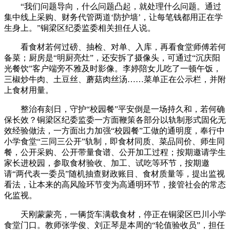
“我们问题导向，什么问题凸起，就处理什么问题。通过
集中线上采购、财务代管两道‘防护墙’，让每笔钱都用正在学
生身上。”铜梁区纪委监委相关担任人说。
看食材若何过磅、抽检、对单、入库，再看食堂师傅若何
备菜；厨房是“明厨亮灶”，还安拆了摄像头，可通过“沉庆阳
光餐饮”客户端旁不雅及时影像。李婷陪女儿吃了一顿午饭，
三椒炒牛肉、土豆丝、蘑菇肉丝汤……菜单正在公示栏，并附
上食材用量。
整治有刻日，守护“校园餐”平安倒是一场持久和，若何确
保长效？铜梁区纪委监委一方面鞭策各部分以轨制形式固化无
效经验做法，一方面出力加强“校园餐”工做的通明度，奉行中
小学食堂“三同三公开”轨制，即食材同质、菜品同价、师生同
餐，公开采购、公开带量食谱、公开加工过程；按期邀请学生
家长进校园，参取食材验收、加工、试吃等环节，按期邀
请“两代表一委员”随机抽查财政账目、食材质量等，提出监视
看法，让本来的高风险环节变为高通明环节，接管社会的常态
化监视。
天刚蒙蒙亮，一辆货车满载食材，停正在铜梁区巴川小学
食堂门口。教师张学俊、刘正琴是本周的“轮值验收员”，担任