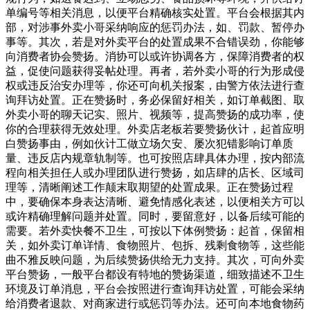
单编号等相关消息，以便平台精确核实处置。平台会根据其内
部，对涉事外卖小哥采纳响应的惩罚办法，如、罚款、暂停办
事等。其次，若是对外卖平台的处置成果不合错误劲，你能够
向消费者协会赞扬。消协可以或许协调各方，保障消费者的权
益，促使问题获得妥帖处理。再者，若外卖小哥的行为形成侵
权或违反治安办理等，你还可向机关报案，由警方依法进行查
询拜访处置。正在赞扬时，务必保留好相关，如订单截图、取
外卖小哥的聊天记实、照片、视频等，提高赞扬的成功率，使
你的合理获得无效处理。外卖店老板若要赞扬伙计，起首应明
白赞扬事由，例如伙计工做立场欠安、屡次犯错影响订单质
量、违反店内规章轨制等。也可按照店肆具体办理，按内部流
程向相关担任人或办理团队进行赞扬，如店肆的店长、区域司
理等，清晰阐述工作颠末取期望的处置成果。正在赞扬过程
中，要确保本身表达清晰、避免情感化表述，以便相关方可以
或许精确理解问题并处置。同时，要留意好，以备后续可能的
需要。若外卖快餐不卫生，可按以下体例赞扬：起首，保留相
关，如外卖订单详情、食物照片、包拆、残剩食物等，这些能
曲不雅反映问题，为后续赞扬供给无力支持。其次，可向外卖
平台赞扬，一般平台都设有特地的赞扬渠道，细致描述不卫生
环境及订单消息，平台会按照进行查询拜访处置，可能会采纳
给消费者退款、对商家进行或惩罚等办法。还可向本地食物药