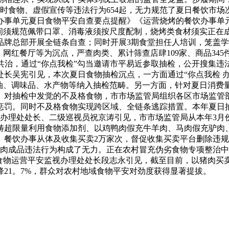
过时食物、虚假宣传等违法行为654起，无力规范了夏日餐饮市场
办事单元夏日食物平安自查要点提醒》《运营烧烤的餐饮办事单
间须规范佩带口罩、消毒液须按尺度配制，烧烤类食材须实正在成
品牌总部开展全链条自查；同时开展3期食堂担任人培训，笼盖
网红餐厅等为沉点，严查肉类、累计筛查店肆109家、商品345件
会共治，通过“你点我检”勾当邀请市平易近参取抽检，公开搜集
长吴宪引见，本次夏日食物抽检沉点，一方面通过“你点我检 办事
用油、调味品、水产物等纳入抽检范畴。另一方面，针对夏日消费
。对抽检中发觉的不及格食物，市市场监管局组织各区市场监管
罚。同时不及格食物实现跨区域、全链条逃踪措置。本年夏日抽
监视办理处处长、二级巡视员祝京涛引见，市市场监管局从本年3
畴超限量利用食物添加剂、以鸡鸭肉假充牛羊肉、马肉假充驴肉
餐饮办事从体及收集买卖2万家次，督促收集买卖平台删除违规消息
肉成品违法行为构成了无力。正在农村冒充伪劣食物专项整治中
管局食物运营平安监视办理处处长段志永引见，截至目前，以猪肉
21。7%，群众对农村地域食物平安对劲度获得显著提拔。