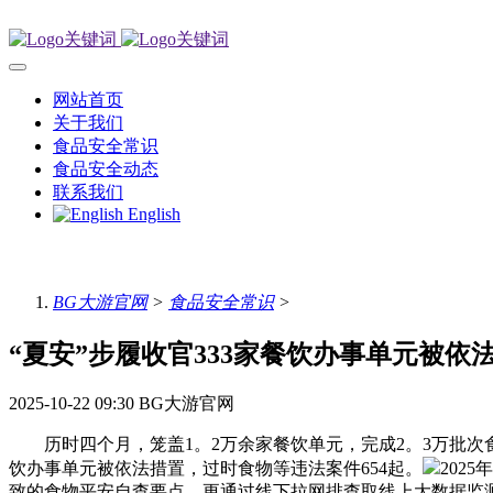
网站首页
关于我们
食品安全常识
食品安全动态
联系我们
English
BG大游官网
>
食品安全常识
>
“夏安”步履收官333家餐饮办事单元被依
2025-10-22 09:30
BG大游官网
历时四个月，笼盖1。2万余家餐饮单元，完成2。3万批次食物
饮办事单元被依法措置，过时食物等违法案件654起。
202
致的食物平安自查要点，更通过线下拉网排查取线上大数据监