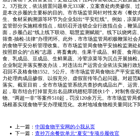
2。3万批次，依法措置问题单元333家，立案查处肉类掺假、
是本次步履的主要标的目的。市市场监管局针对性发布《餐饮
生、食材采购溯源等环节为企业划出“平安红线”。例如，凉菜
监管部分实施精准指点，组织召开连锁企业行政指点会，鞭策
面，步履凸起“线上线下联动、聪慧监测赋能”。线下以烧烤店、
筛查-抽检-法律”办理闭环。此外，市市场监管局积极鞭策社
的食物平安分析管理收集。市市场监管局食物平安抽检监测处处
按照群众的“点检”志愿，将畜禽肉、生果干成品、鲜蛋、食
食、乳成品、豆成品、生鲜果蔬、冷荤凉菜等为沉点开展抽检
企业制定并落实整改办法，对违法出产运营企业依法实施行政惩
召回不及格食物1552。5公斤。市市场监管局食物出产平安
力处理肉成品掺假、以假充分、虚假宣传等凸起问题。对超范
落实。截至目前，全市市场监管系统共查抄肉成品出产、运营、
起，取市结合打掉冒充出名品牌鸡翅犯罪团伙1个，对制售假劣
物、“两超一非”等案件510起，罚没120余万元。市市场监
场根基实现食物平安办理规范化。农村地域食物相关量同比下降
上一篇：
中国食物平安网的小我从页
下一篇：
查抄万余餐饮单元“夏安”专项步履收官