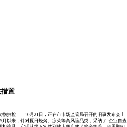
法措置
抽检——10月21日，正在市市场监管局召开的旧事发布会上，
5年5月以来，针对夏日烧烤、凉菜等高风险品类，采纳了“企业自
测相连系，实现从线下实体到线上彀店的监管全笼盖。步履期间，