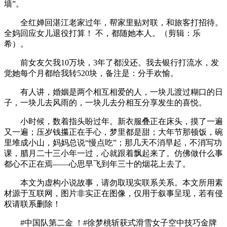
墙”。
全红婵回湛江老家过年，帮家里贴对联，和旅客打招待。
全妈回应女儿退役打算！ 不，都随她本人。（剪辑：乐
希）。
前女友欠我10万块，3年了都没还。我去银行打流水，发
觉她每个月都给我转520块，备注是：分手欢愉。
有人讲，婚姻是两个相互相爱的人，一块儿渡过糊口的日
子，一块儿去风雨的，一块儿去分相互分享发生的喜悦。
小时候，数着指头盼过年。新衣服叠正在床头，摸了一遍
又一遍；压岁钱攥正在手心，梦里都是甜；大年节那顿饭，碗
里堆成小山，妈妈总说“慢点吃”；那几天不消早起，不消写功
课，腊月二十三小年一过，心就跟着飘起来了。仿佛做什么事
都心不正在焉——心思早飞到年三十的烟花上去了。
本文为虚构小说故事，请勿取现实联系关系。本文所用素
材源于互联网，图片非实正在图像，仅用于叙事呈现，若有侵
权请联系删除！
#中国队第二金 ！#徐梦桃斩获式滑雪女子空中技巧金牌