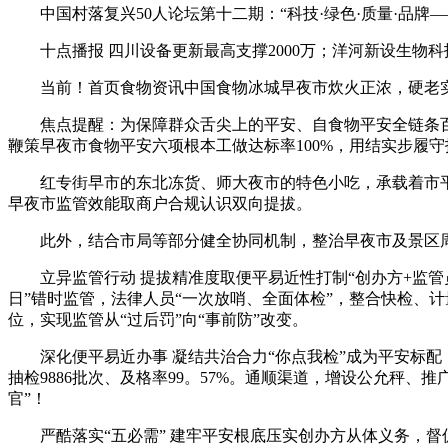
中国村落复兴50人论坛第十二期：“科技·绿色·质量·品牌
十点播报 四川设备更新最高支撑2000万；洋河新设生物科技
当前！首页食物资讯中国食物冰城早夜市炊火正浓，硬老实
焦点提醒：为保障群众舌尖上的平安、自食物平安全链条百日
鞭策早夜市食物平安六项根本工做达标率100%，用结实步履
红专街早市的东北冻货、师大夜市的特色小吃，承载着市平易
早夜市监管效能取商户合规认识双向提拔。
此外，结合市局等部分健全协同机制，整治早夜市及景区周边
立异监管行动 提拔精准度取便平易近性打制“创办方+监管员+
日”错时监管，法律人员“一次放哨、全面体检”，整合快检、计
位，实现监管从“过后罚”向“事前防”改变。
深化便平易近办事 凝结共治合力“你点我检”成为平安标配，
抽检9886批次、及格率99。57%。通顺渠道，增设公允秤、
官”！
严酷落实“五必需” 建牢平安根底压实创办方从体义务，督