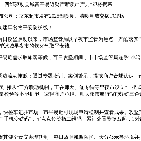
——四维驱动县域富平易近财产新质出产力”即将揭幕！
公司；京东超市发布2025酱喷鼻、清喷鼻成交额TOP榜。
建牢食物平安防护线！
攻坚启动以来，市场监管局以早夜市监管为焦点，严酷落实“
守护冰城早夜市的炊火气取平安线。
近需求取旅客等候，百日攻坚期间，市市场监管局连系“小暗语
流动摊贩；通过专题培训、案例警示，提拔商户合规认识，鞭策
摊从”三方联动机制，正在师大、红专街等早夜市设立“一坐式”
量校验等本能机能，减轻商户承担。师大夜市奉行“红黄绿”三色
快检车进驻市场，市平易近可现场申请检测并查看成果。攻坚期间
推广“手机变砝码”，沉点点位赞扬二维码，累计处置赞扬32起，1
促其健全食安办理轨制，每日放哨摊贩防护、天分公示等环境并