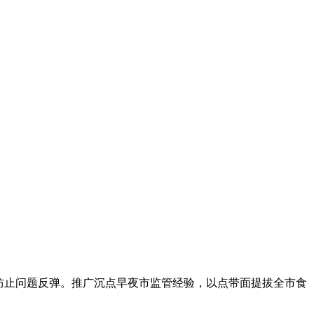
防止问题反弹。推广沉点早夜市监管经验，以点带面提拔全市食