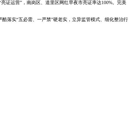
亮证运营”，南岗区、道里区网红早夜市亮证率达100%。完美
酷落实“五必需、一严禁”硬老实，立异监管模式、细化整治行